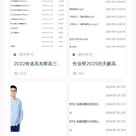
高中学习
高中学习
2022有道高东辉高三化
作业帮2025刘天麒高二
学全年班高考总复习视
数学a+上学期秋季班
226
194
频教程+讲义+点睛班