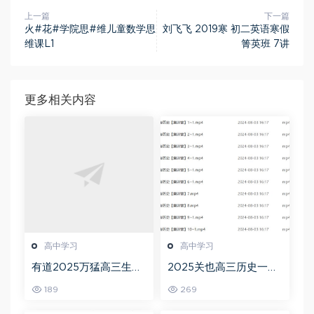
上一篇
下一篇
火#花#学院思#维儿童数学思
刘飞飞 2019寒 初二英语寒假
维课L1
箐英班 7讲
更多相关内容
高中学习
高中学习
有道2025万猛高三生物
2025关也高三历史一轮
二三轮复习春季班网课
复习暑假班+秋季班视频
189
269
教程
教程