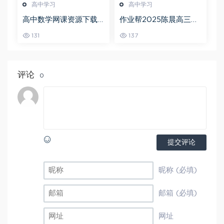
高中学习
高中学习
高中数学网课资源下载
作业帮2025陈晨高三语
猿辅导23年问闫伟高三
文一轮复习暑假班+秋季
131
137
数学秋季班
班
评论
0
提交评论
昵称 (必填)
邮箱 (必填)
网址