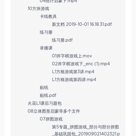
04统计启蒙下.mp4
10方块游戏
卡纸教具
新文档 2019-10-01 16.18.31.pdf
练习册
练习册.pdf
录播课
01井字棋游戏上.mov
02井字棋游戏下_enc (1).mp4
L1方格游戏第3讲.mp4
L1方格游戏第四讲.mp4
贴纸
贴纸.pdf
火花L1课后习题包
08立体图形启蒙等多个文件
07拼图游戏
第5专题_拼图游戏_部分与部分拼图
_基础巩固包_201909021402321.p