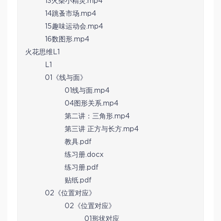
13火柴小精灵.mp4
14跳蚤市场.mp4
15趣味运动会.mp4
16数图形.mp4
火花思维L1
L1
01《线与面》
01线与面.mp4
04图形关系.mp4
第二讲：三角形.mp4
第三讲 正方与长方.mp4
教具.pdf
练习册.docx
练习册.pdf
贴纸.pdf
02《位置对应》
02《位置对应》
01形状对应