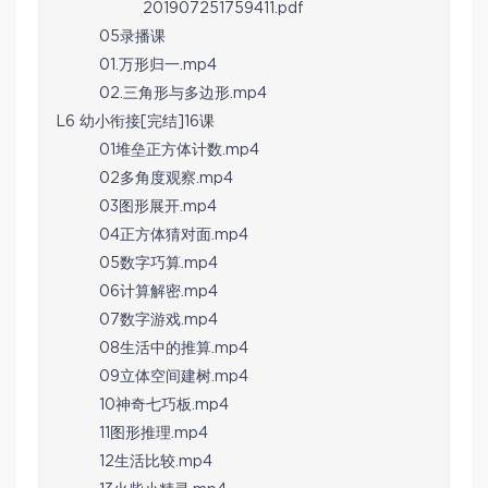
201907251759411.pdf
05录播课
01.万形归一.mp4
02.三角形与多边形.mp4
L6 幼小衔接[完结]16课
01堆垒正方体计数.mp4
02多角度观察.mp4
03图形展开.mp4
04正方体猜对面.mp4
05数字巧算.mp4
06计算解密.mp4
07数字游戏.mp4
08生活中的推算.mp4
09立体空间建树.mp4
10神奇七巧板.mp4
11图形推理.mp4
12生活比较.mp4