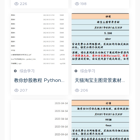
板，可复制的盈利模式
端开发教程，百度网盘
226
198
资源打包下载
综合学习
综合学习
教你炒股教程 Python
天猫淘宝主图背景素材
股票量化投资课程百度
全套,5.26G百度网盘资
207
206
网盘资源打包下载
源打包下载