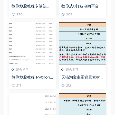
教你炒股教程专做首
教你从0打造电商平台前
板，可复制的盈利模式
端开发教程，百度网盘
230
205
资源打包下载
综合学习
综合学习
教你炒股教程 Python
天猫淘宝主图背景素材
股票量化投资课程百度
全套,5.26G百度网盘资
213
212
网盘资源打包下载
源打包下载