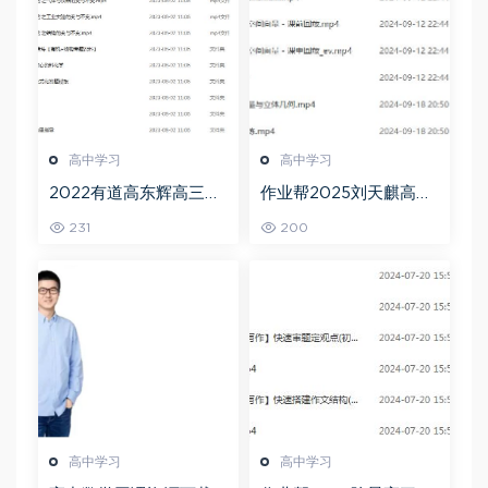
高中学习
高中学习
2022有道高东辉高三化
作业帮2025刘天麒高二
学全年班高考总复习视
数学a+上学期秋季班
231
200
频教程+讲义+点睛班
高中学习
高中学习