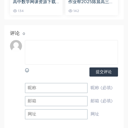
高中数学网课资源下载
作业帮2025陈晨高三语
猿辅导23年问闫伟高三
文一轮复习暑假班+秋季
134
142
数学秋季班
班
评论
0
提交评论
昵称 (必填)
邮箱 (必填)
网址