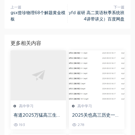
上一篇
下一篇
gsx曾珍物理68个解题黄金模
yfd 崔研 高二英语秋季系统班
板
4讲带讲义）百度网盘
更多相关内容
高中学习
高中学习
有道2025万猛高三生物
2025关也高三历史一轮
二三轮复习春季班网课
复习暑假班+秋季班视频
193
278
教程
教程