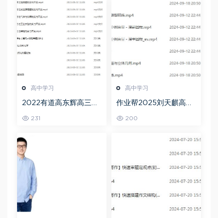
高中学习
高中学习
2022有道高东辉高三化
作业帮2025刘天麒高二
学全年班高考总复习视
数学a+上学期秋季班
231
200
频教程+讲义+点睛班