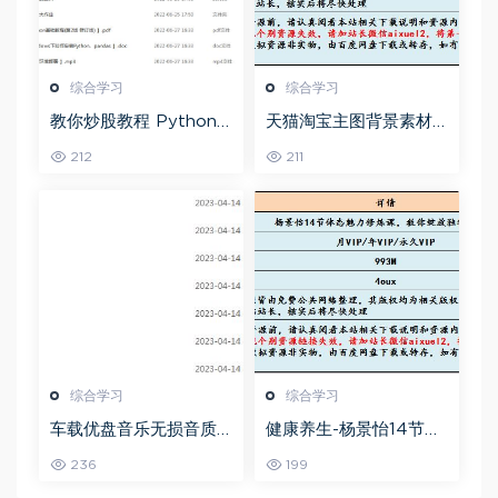
综合学习
综合学习
教你炒股教程 Python
天猫淘宝主图背景素材
股票量化投资课程百度
全套,5.26G百度网盘资
212
211
网盘资源打包下载
源打包下载
综合学习
综合学习
车载优盘音乐无损音质
健康养生-杨景怡14节体
歌曲摇滚歌曲全集百度
态魅力修炼课，教你展
236
199
网盘打包下载
现东方美,百度网盘资源
打包下载