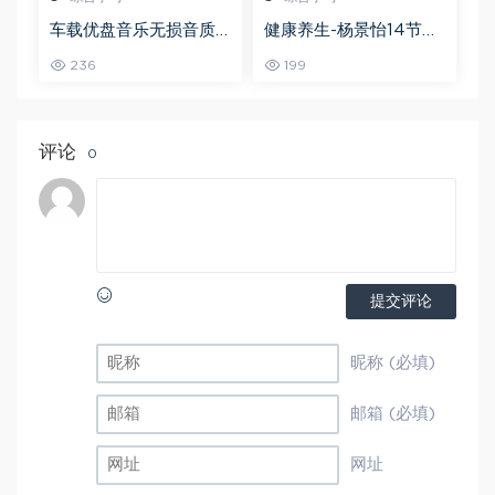
车载优盘音乐无损音质
健康养生-杨景怡14节体
歌曲摇滚歌曲全集百度
态魅力修炼课，教你展
236
199
网盘打包下载
现东方美,百度网盘资源
打包下载
评论
0
提交评论
昵称 (必填)
邮箱 (必填)
网址