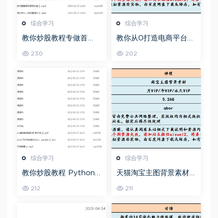
综合学习
综合学习
教你炒股教程专做首
教你从0打造电商平台前
板，可复制的盈利模式
端开发教程，百度网盘
230
202
资源打包下载
综合学习
综合学习
教你炒股教程 Python
天猫淘宝主图背景素材
股票量化投资课程百度
全套,5.26G百度网盘资
212
211
网盘资源打包下载
源打包下载