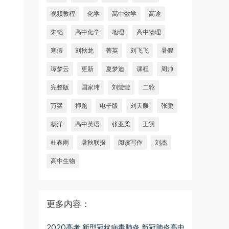
视频教程
化学
高中数学
高途
朱韬
高中化学
地理
高中物理
寒假
刘秋龙
菁英
刘飞飞
暑假
谭梦云
更新
夏梦迪
课程
周帅
完整版
国家玮
刘莹莹
二轮
万猛
押题
电子版
刘天麒
张鹏
杨洋
高中英语
张亚柔
王羽
杜春雨
暑秋联报
阅读写作
刘杰
高中生物
更多内容：
2020高考 新型冠状病毒肺炎 新冠肺炎高中