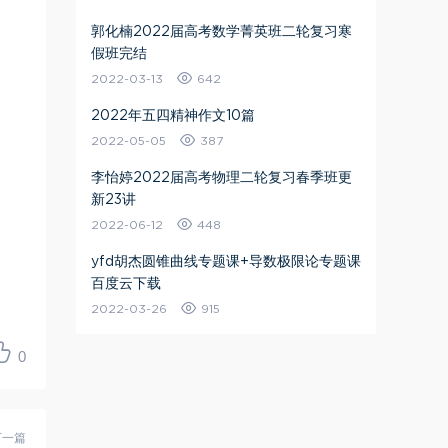
郭化楠2022届高考数学菁英班二轮复习寒
假班完结
2022-03-13
642
2022年五四精神作文10篇
2022-05-05
387
李怡婷2022届高考物理二轮复习春季班更
新23讲
2022-06-12
448
yfd胡杰圆锥曲线专题课+导数极限论专题课
百度云下载
2022-03-26
915
0
下一篇