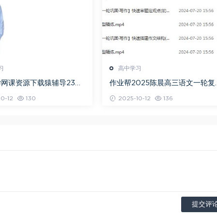
习
高中学习
网课资源下载猿辅导23年
作业帮2025陈晨高三语文一轮复
高三数学秋季班
暑假班+秋季班
0-12
130
2025-10-12
136
提交评