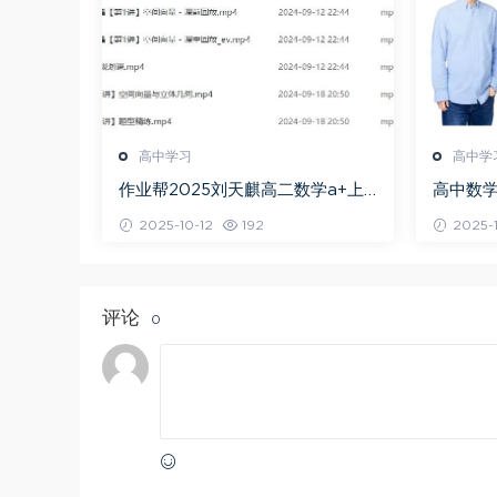
高中学习
高中学
作业帮2025刘天麒高二数学a+上
高中数学
学期秋季班
问闫伟
2025-10-12
192
2025-1
评论
0