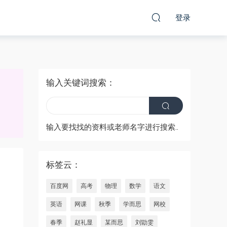
登录
输入关键词搜索：
输入要找找的资料或老师名字进行搜索..
标签云：
百度网
高考
物理
数学
语文
英语
网课
秋季
学而思
网校
春季
赵礼显
某而思
刘勖雯