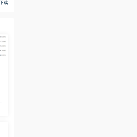
云下载
高