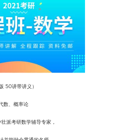
版 50讲带讲义）
代数、概率论
少壮派考研数学辅导专家，
计并能融会贯通的名师，