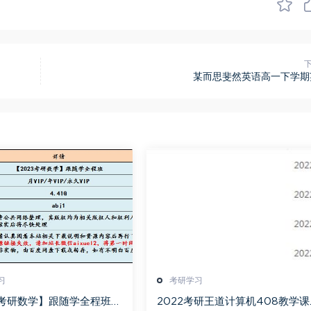
某而思斐然英语高一下学期
习
考研学习
3考研数学】跟随学全程班视
2022考研王道计算机408教学课