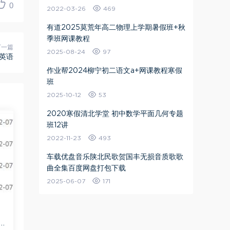
0
2022-03-26
469
有道2025莫荒年高二物理上学期暑假班+秋
季班网课教程
下一篇
2025-08-24
97
英语
作业帮2024柳宁初二语文a+网课教程寒假
班
2025-10-12
53
2020寒假清北学堂 初中数学平面几何专题
班12讲
2022-11-23
493
车载优盘音乐陕北民歌贺国丰无损音质歌歌
曲全集百度网盘打包下载
2025-06-07
171