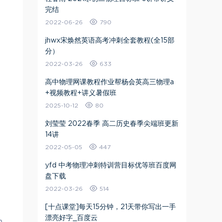
完结
2022-06-26
790
jhwx宋焕然英语高考冲刺全套教程(全15部
分）
2022-03-26
633
高中物理网课教程作业帮杨会英高三物理a
+视频教程+讲义暑假班
2025-10-12
80
刘莹莹 2022春季 高二历史春季尖端班更新
14讲
2022-05-05
447
yfd 中考物理冲刺特训营目标优等班百度网
盘下载
2022-03-26
514
[十点课堂]每天15分钟，21天带你写出一手
漂亮好字_百度云