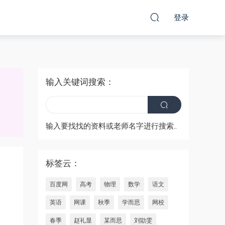
登录
输入关键词搜索：
输入要找找的资料或老师名字进行搜索..
标签云：
百度网
高考
物理
数学
语文
英语
网课
秋季
学而思
网校
春季
赵礼显
某而思
刘勖雯