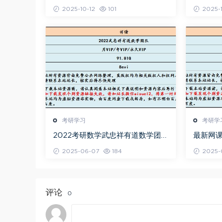
311网络课程，66.45G学习资料百
频教程+
2025-10-12
101
2025-1
度网盘资源打包下载
网盘下
考研学习
考研学
2022考研数学武忠祥有道数学团队
最新网课
教学视频+讲义真题，91.81G学习
全程教学
2025-06-07
184
2025-
资料百度网盘下载
度网盘
评论
0