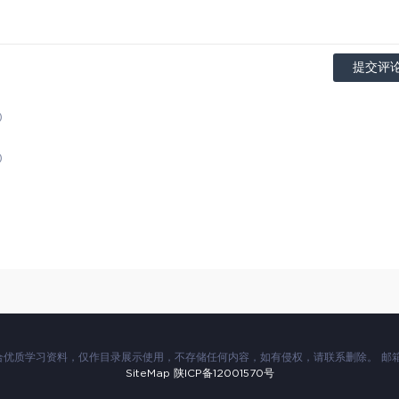
提交评
)
)
优质学习资料，仅作目录展示使用，不存储任何内容，如有侵权，请联系删除。 邮箱：777
SiteMap
陕ICP备12001570号