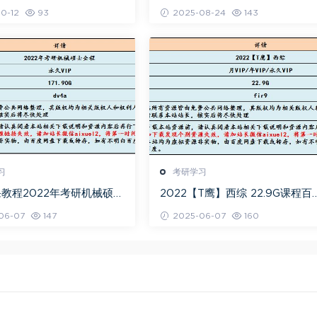
讲义，4.41G网课教程百度
程全程班【推荐】
0-12
93
2025-08-24
143
载
习
考研学习
教程2022年考研机械硕士
2022【T鹰】西综 22.9G课程百
视频,171.90G学习资料百
网盘打包下载（西医/考研/试题
06-07
147
2025-06-07
160
资源打包下载