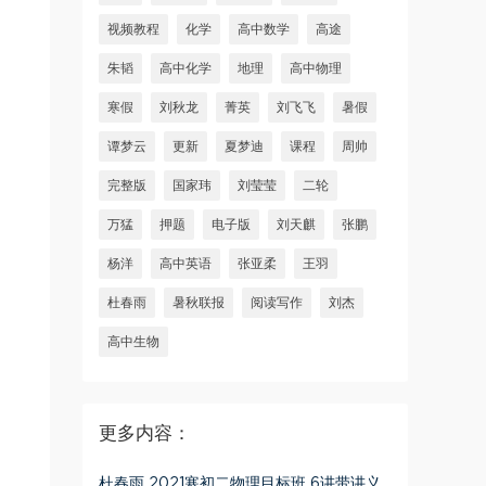
视频教程
化学
高中数学
高途
朱韬
高中化学
地理
高中物理
寒假
刘秋龙
菁英
刘飞飞
暑假
谭梦云
更新
夏梦迪
课程
周帅
完整版
国家玮
刘莹莹
二轮
万猛
押题
电子版
刘天麒
张鹏
杨洋
高中英语
张亚柔
王羽
杜春雨
暑秋联报
阅读写作
刘杰
高中生物
更多内容：
杜春雨 2021寒初二物理目标班 6讲带讲义