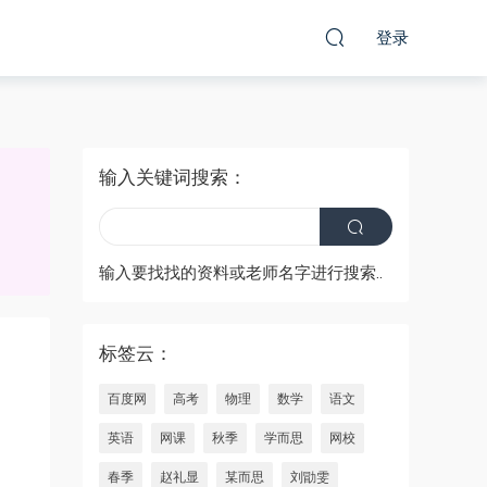
登录
输入关键词搜索：
输入要找找的资料或老师名字进行搜索..
标签云：
百度网
高考
物理
数学
语文
英语
网课
秋季
学而思
网校
春季
赵礼显
某而思
刘勖雯