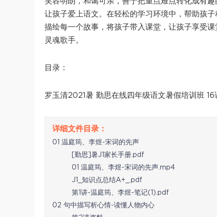
笑容明朗，和蔼可亲，善于把重点难点转化成有趣
让孩子爱上语文。在轻松的学习环境中，帮助孩子
描绘每一个故事，将孩子带入课堂，让孩子享受课
灵魂歌手。
目录：
罗玉清2021暑 勤思在线四年级语文暑假培训班 1
01 温庭筠、李煜-宋词的先声
[勤思]暑J1家长手册.pdf
01 温庭筠、李煜-宋词的先声.mp4
J1_知识点总结A+_.pdf
第1讲-温庭筠、李煜-笔记(1).pdf
02 句中描写析心情-读懂人物内心