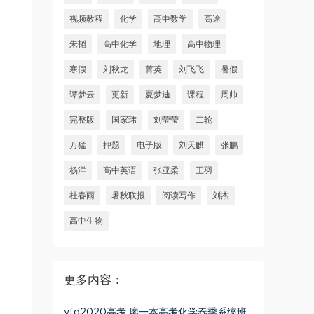
视频教程
化学
高中数学
高途
朱韬
高中化学
地理
高中物理
寒假
刘秋龙
菁英
刘飞飞
暑假
谭梦云
更新
夏梦迪
课程
周帅
完整版
国家玮
刘莹莹
二轮
万猛
押题
电子版
刘天麒
张鹏
杨洋
高中英语
张亚柔
王羽
杜春雨
暑秋联报
阅读写作
刘杰
高中生物
更多内容：
yfd2020高考 廖一本高考化学春季系统班