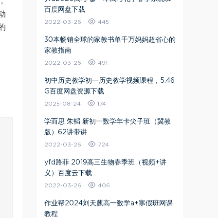
，
百度网盘下载
动
2022-03-26
445
的
30本畅销全球的家教书单千万妈妈超省心的
家教指南
2022-03-26
491
初中历史教学初一历史教学视频课程，5.46
G百度网盘资源下载
2025-08-24
174
学而思 朱韬 新初一数学年卡尖子班（冀教
版）62讲带讲
2022-03-26
724
yfd路菲 2019高三生物春季班（视频+讲
义）百度云下载
2022-03-26
406
作业帮2024刘天麒高一数学a+寒假班网课
教程