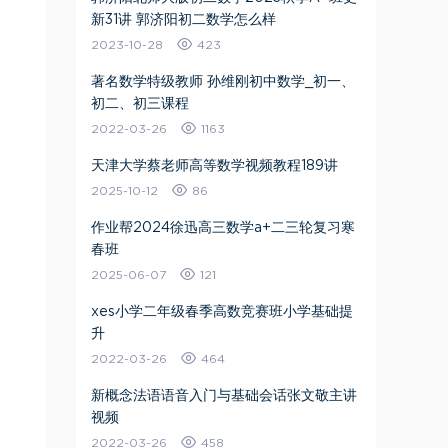
新31讲 郭济阳初二数学怎么样
2023-10-28
423
著名数学特级教师 孙维刚初中数学_初一、
初二、初三课程
2022-03-26
1163
天津大学蔡老师高等数学视频教程189讲
2025-10-12
86
作业帮2024徐迅高三数学a+二三轮复习寒
春班
2025-06-07
121
xes小学二年级春季高数竞赛班小学基础提
升
2022-03-26
464
新概念法语语音入门与基础会话张文敬主讲
视频
2022-03-26
458