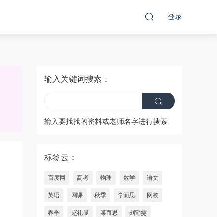
登录
输入关键词搜索：
输入要找找的资料或老师名字进行搜索..
标签云：
百度网
高考
物理
数学
语文
英语
网课
秋季
学而思
网校
春季
赵礼显
某而思
刘勖雯