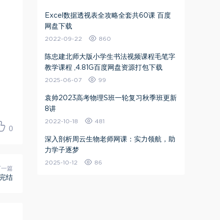
Excel数据透视表全攻略全套共60课 百度
网盘下载
2022-09-22
860
陈忠建北师大版小学生书法视频课程毛笔字
教学课程 ,4.81G百度网盘资源打包下载
2025-06-07
99
袁帅2023高考物理S班一轮复习秋季班更新
8讲
2022-10-18
481
0
深入剖析周云生物老师网课：实力领航，助
力学子逐梦
2025-10-12
86
下一篇
 完结