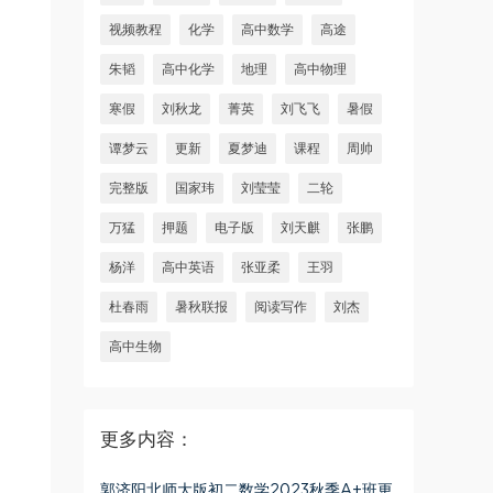
视频教程
化学
高中数学
高途
朱韬
高中化学
地理
高中物理
寒假
刘秋龙
菁英
刘飞飞
暑假
谭梦云
更新
夏梦迪
课程
周帅
完整版
国家玮
刘莹莹
二轮
万猛
押题
电子版
刘天麒
张鹏
杨洋
高中英语
张亚柔
王羽
杜春雨
暑秋联报
阅读写作
刘杰
高中生物
更多内容：
郭济阳北师大版初二数学2023秋季A+班更