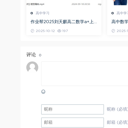
高中学习
高中学
作业帮2025刘天麒高二数学a+上
高中数学
学期秋季班
问闫伟
2025-10-12
197
2025-1
评论
0
昵称 (必填
邮箱 (必填