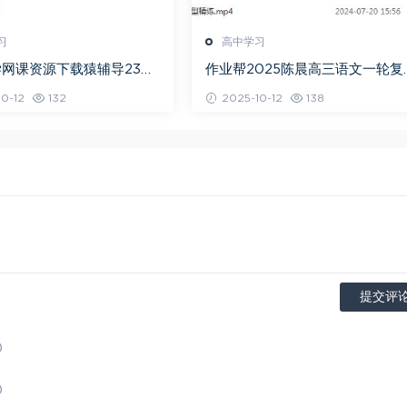
习
高中学习
网课资源下载猿辅导23年
作业帮2025陈晨高三语文一轮复
高三数学秋季班
暑假班+秋季班
0-12
132
2025-10-12
138
提交评
)
)