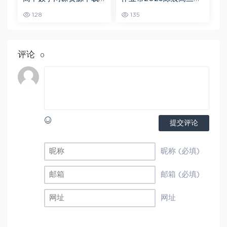
猿辅导23年问闫伟高三
文一轮复习暑假班+秋季
128
135
数学秋季班
班
评论
0
提交评论
昵称 (必填)
邮箱 (必填)
网址