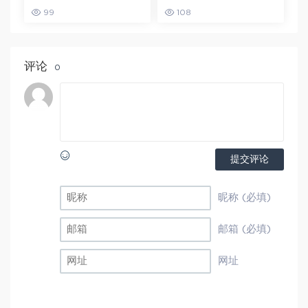
教程+讲义-初一到初三
识点总结及中考总复习
99
108
全部课程
衡水内部资料人教版，
百度网盘资源打包下载
评论
0
提交评论
昵称 (必填)
邮箱 (必填)
网址