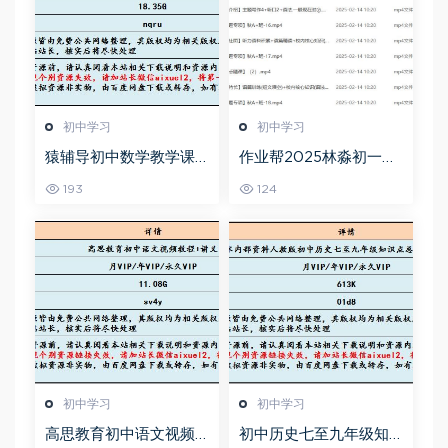
初中学习
初中学习
猿辅导初中数学教学课
作业帮2025林淼初一英
程中考数学教学视频,18.
语培训班秋下A+班
193
124
35G百度网盘资源打包下
载
初中学习
初中学习
高思教育初中语文视频
初中历史七至九年级知