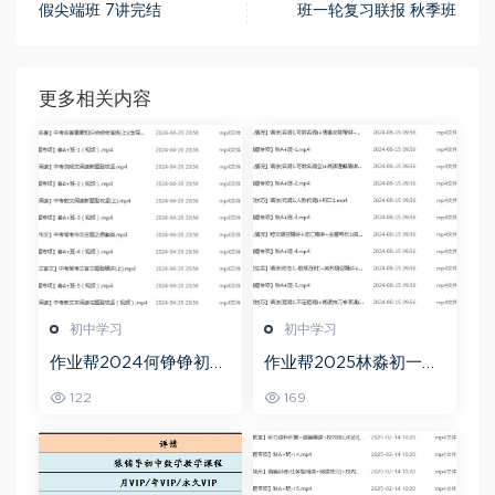
假尖端班 7讲完结
班一轮复习联报 秋季班
更多相关内容
初中学习
初中学习
作业帮2024何铮铮初三
作业帮2025林淼初一英
语文a+寒假班（春上）
语培训班秋上A+班
122
169