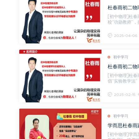
杜春雨初二物
[初中物理]杜春
校“功勋教师”，
+趣味...
2025-04-06
初中学习
杜春雨初二物
[初中物理]杜春雨初二
倡“实验教学法”
频，持...
2025-02-15
初中学习
学而思杜春雨
[初中物理]学而思