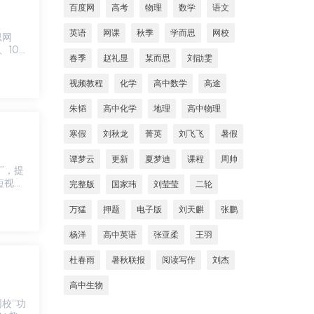
百度网
高考
物理
数学
语文
英语
网课
秋季
学而思
网校
、100
春季
赵礼显
某而思
刘勖雯
视频教程
化学
高中数学
高途
朱韬
高中化学
地理
高中物理
寒假
刘秋龙
菁英
刘飞飞
暑假
谭梦云
更新
夏梦迪
课程
周帅
短视
完整版
国家玮
刘莹莹
二轮
万猛
押题
电子版
刘天麒
张鹏
杨洋
高中英语
张亚柔
王羽
杜春雨
暑秋联报
阅读写作
刘杰
高中生物