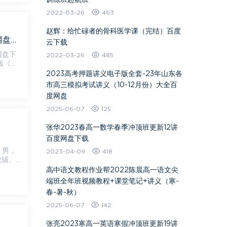
训练班起航班
2022-03-26
463
赵辉：给忙碌者的骨科医学课（完结）百度
希望学杜春雨 庞艳霞2022春初一科学全国版A+春季班 16讲完结带讲义百度网盘下载
云下载
网盘下
2022-03-26
485
2023高考押题讲义电子版全套-23年山东各
市高三模拟考试讲义（10-12月份）大全百
度网盘
2025-06-07
125
张华2023春高一数学春季冲顶班更新12讲
百度网盘下载
2023-04-09
418
教辅。
高中语文教程作业帮2022陈晨高一语文尖
端班全年班视频教程+课堂笔记+讲义（寒-
春-暑-秋）
2025-06-07
142
张亮2023寒高一英语寒假冲顶班更新19讲