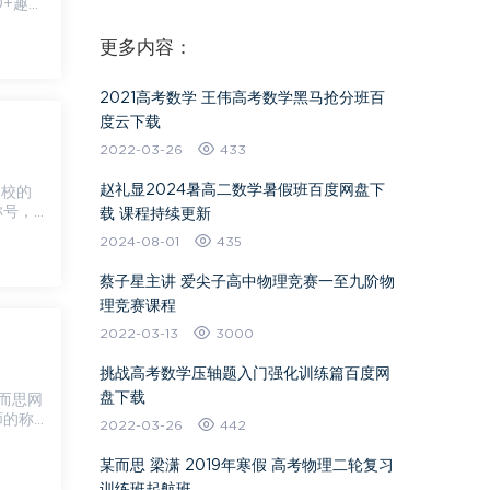
0+趣味
更多内容：
2021高考数学 王伟高考数学黑马抢分班百
度云下载
2022-03-26
433
赵礼显2024暑高二数学暑假班百度网盘下
称号，
载 课程持续更新
2024-08-01
435
蔡子星主讲 爱尖子高中物理竞赛一至九阶物
理竞赛课程
2022-03-13
3000
挑战高考数学压轴题入门强化训练篇百度网
盘下载
师的称
2022-03-26
442
某而思 梁潇 2019年寒假 高考物理二轮复习