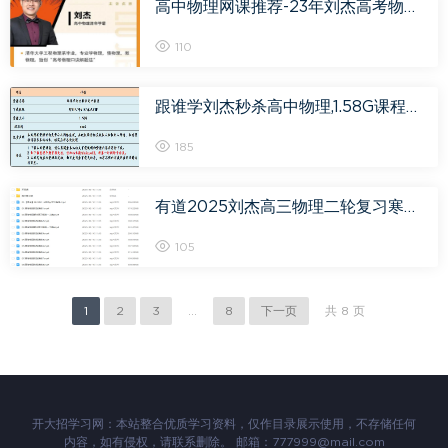
高中物理网课推荐-23年刘杰高考物理课程百度云资源下载
110
跟谁学刘杰秒杀高中物理,1.58G课程百度网盘打包下载，刘杰高中物理教学视频
185
有道2025刘杰高三物理二轮复习寒假班
105
1
2
3
...
8
下一页
共 8 页
开大招学习网：本站整合优质学习资料，仅作目录展示使用，不存储任何
内容，如有侵权，请联系删除。 邮箱：777999@mail.com