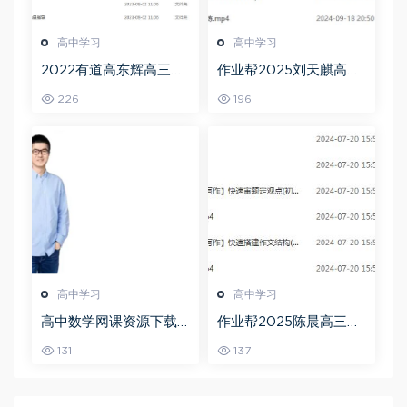
高中学习
高中学习
2022有道高东辉高三化
作业帮2025刘天麒高二
学全年班高考总复习视
数学a+上学期秋季班
226
196
频教程+讲义+点睛班
高中学习
高中学习
高中数学网课资源下载
作业帮2025陈晨高三语
猿辅导23年问闫伟高三
文一轮复习暑假班+秋季
131
137
数学秋季班
班