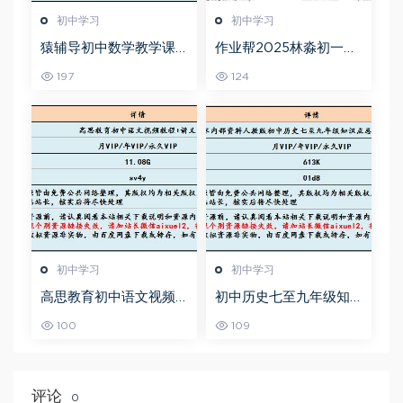
初中学习
初中学习
猿辅导初中数学教学课
作业帮2025林淼初一英
程中考数学教学视频,18.
语培训班秋下A+班
197
124
35G百度网盘资源打包下
载
初中学习
初中学习
高思教育初中语文视频
初中历史七至九年级知
教程+讲义-初一到初三
识点总结及中考总复习
100
109
全部课程
衡水内部资料人教版，
百度网盘资源打包下载
评论
0