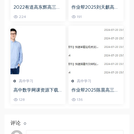
2022有道高东辉高三化
作业帮2025刘天麒高二
学全年班高考总复习视
数学a+上学期秋季班
224
191
频教程+讲义+点睛班
高中学习
高中学习
高中数学网课资源下载
作业帮2025陈晨高三语
猿辅导23年问闫伟高三
文一轮复习暑假班+秋季
128
136
数学秋季班
班
评论
0