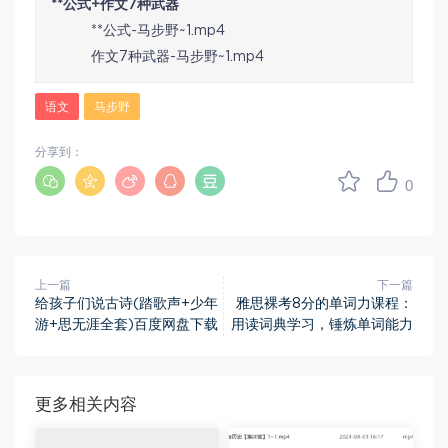
**公式+作文7种武器
**公式-马步野~1.mp4
作文7种武器-马步野~1.mp4
语文
马步野
分享到：
0
上一篇
下一篇
给孩子们说古诗(踏歌声+少年
雅思裸考8分的单词力课程：
游+思无涯全套)百度网盘下载
用读词典学习，锤炼单词能力
更多相关内容