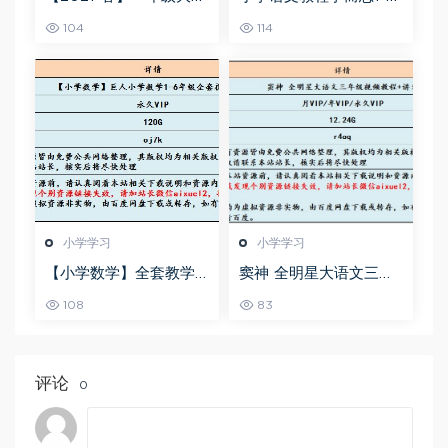
文直播班,7.58G课程百度
年级语文系统学习精品
104
114
网盘资源打包下载,檀梦
资料教学课程,4G课程百
茜教学课程
度网盘资源打包下载
小学学习
小学学习
【小学数学】全套教学
窦神 全明星大语文三年
课程巨人小学数学1-6年
级视频教程+讲义
108
83
级全套视频课程,120G百
度网盘资源打包下载
评论
0