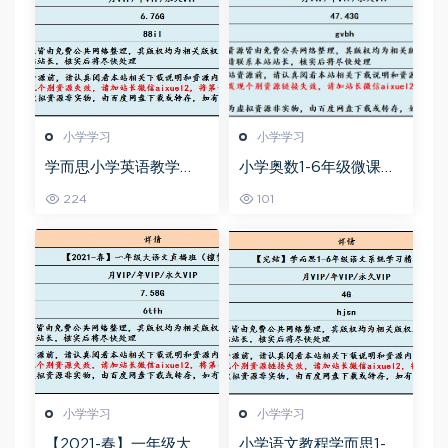
小学学习
小学学习
学而思小学英语教学
小学奥数1-6年级微课堂
【褚连一50讲】乐学英
教学视频+讲义
224
101
语五级教程，6.76G课程
百度网盘资源打包下载
小学学习
小学学习
【2021-春】一年级大语
小学语文教程学而思1-6