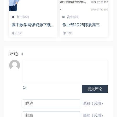
高中学习
高中学习
高中数学网课资源下载
作业帮2025陈晨高三语
猿辅导23年问闫伟高三
文一轮复习暑假班+秋季
132
138
数学秋季班
班
评论
0
提交评论
昵称 (必填)
邮箱 (必填)