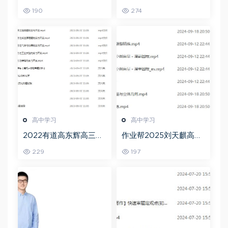
二三轮复习春季班网课
复习暑假班+秋季班视频
190
274
教程
教程
高中学习
高中学习
2022有道高东辉高三化
作业帮2025刘天麒高二
学全年班高考总复习视
数学a+上学期秋季班
229
197
频教程+讲义+点睛班