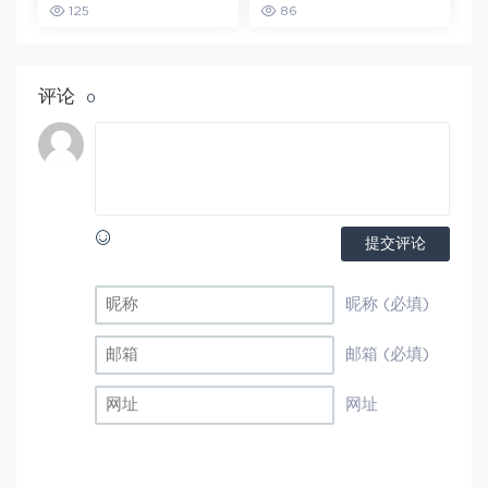
125
86
载,亲子英语启蒙教育教
网盘打包下载,学前教育/
学视频
小学/亲子课堂/亲子教
育/一年级语文
评论
0
提交评论
昵称 (必填)
邮箱 (必填)
网址