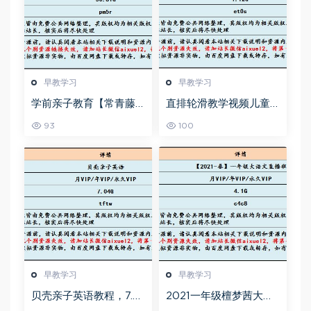
早教学习
早教学习
学前亲子教育【常青藤
直排轮滑教学视频儿童
爸爸】全套课程，50.81
成人零基础教学课程花
93
100
G百度网盘资源打包下
式技巧速成教学视频，
载，语文英语，数学，
百度网盘资源打包下载
国学，象棋，围棋，运
动等课程
早教学习
早教学习
贝壳亲子英语教程，7.0
2021一年级檀梦茜大语
4G百度网盘资源打包下
文直播班,4.1G课程百度