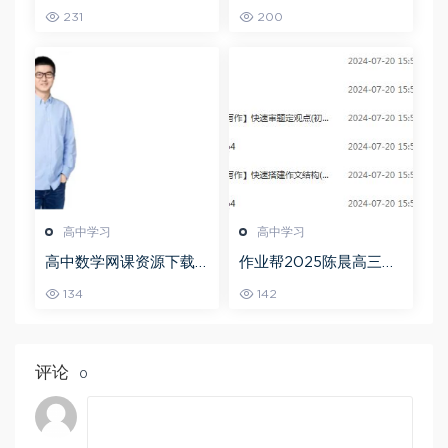
学全年班高考总复习视
数学a+上学期秋季班
231
200
频教程+讲义+点睛班
高中学习
高中学习
高中数学网课资源下载
作业帮2025陈晨高三语
猿辅导23年问闫伟高三
文一轮复习暑假班+秋季
134
142
数学秋季班
班
评论
0