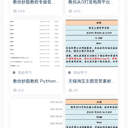
教你炒股教程专做首
教你从0打造电商平台前
板，可复制的盈利模式
端开发教程，百度网盘
229
202
资源打包下载
综合学习
综合学习
教你炒股教程 Python
天猫淘宝主图背景素材
股票量化投资课程百度
全套,5.26G百度网盘资
212
211
网盘资源打包下载
源打包下载