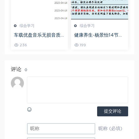
综合学习
综合学习
车载优盘音乐无损音质
健康养生-杨景怡14节体
歌曲摇滚歌曲全集百度
态魅力修炼课，教你展
236
199
网盘打包下载
现东方美,百度网盘资源
打包下载
评论
0
提交评论
昵称 (必填)