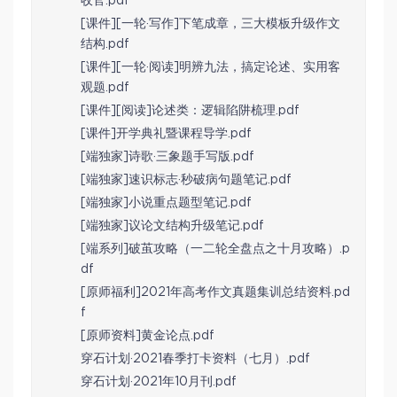
收官.pdf
[课件][一轮·写作]下笔成章，三大模板升级作文
结构.pdf
[课件][一轮·阅读]明辨九法，搞定论述、实用客
观题.pdf
[课件][阅读]论述类：逻辑陷阱梳理.pdf
[课件]开学典礼暨课程导学.pdf
[端独家]诗歌·三象题手写版.pdf
[端独家]速识标志·秒破病句题笔记.pdf
[端独家]小说重点题型笔记.pdf
[端独家]议论文结构升级笔记.pdf
[端系列]破茧攻略（一二轮全盘点之十月攻略）.p
df
[原师福利]2021年高考作文真题集训总结资料.pd
f
[原师资料]黄金论点.pdf
穿石计划·2021春季打卡资料（七月）.pdf
穿石计划·2021年10月刊.pdf