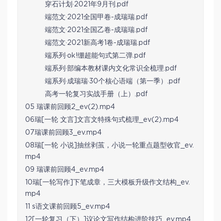
穿石计划·2021年9月刊.pdf
端范文·2021全国甲卷-成瑞瑞.pdf
端范文·2021全国乙卷-成瑞瑞.pdf
端范文·2021新高考1卷-成瑞瑞.pdf
端系列·ok!绷超能句式第二弹.pdf
端系列·部编本教材课内文化常识全梳理.pdf
端系列·成瑞瑞·30个核心语端（第一季）.pdf
高考一轮复习实战手册（上）.pdf
05 瑞课前回顾2_ev(2).mp4
06瑞[一轮 文言]文言文特殊句式梳理_ev(2).mp4
07瑞课前回顾3_ev.mp4
08瑞[一轮 小说]抽丝剥茧，小说一轮重点题型收官_ev.
mp4
09 瑞课前回顾4_ev.mp4
10瑞[一轮写作]下笔成章，三大模板升级作文结构_ev.
mp4
11 s语文课前回顾5_ev.mp4
12[一轮复习（下）]议论文写作结构进阶技巧_ev.mp4