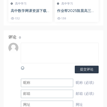
高中学习
高中学习
高中数学网课资源下载
作业帮2025陈晨高三语
猿辅导23年问闫伟高三
文一轮复习暑假班+秋季
132
138
数学秋季班
班
评论
0
提交评论
昵称 (必填)
邮箱 (必填)
网址