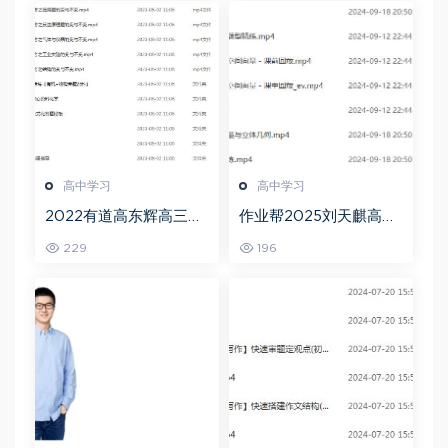
高中学习
高中学习
2022有道高东辉高三化
作业帮2025刘天麒高二
学全年班高考总复习视
数学a+上学期秋季班
229
196
频教程+讲义+点睛班