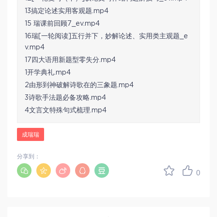
13搞定论述实用客观题.mp4
15 瑞课前回顾7_ev.mp4
16瑞[一轮阅读]五行并下，妙解论述、实用类主观题_e
v.mp4
17四大语用新题型零失分.mp4
1开学典礼.mp4
2由形到神破解诗歌在的三象题.mp4
3诗歌手法题必备攻略.mp4
4文言文特殊句式梳理.mp4
成瑞瑞
分享到：
0