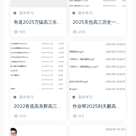
高中学习
高中学习
有道2025万猛高三生物
2025关也高三历史一轮
二三轮复习春季班网课
复习暑假班+秋季班视频
188
268
教程
教程
高中学习
高中学习
2022有道高东辉高三化
作业帮2025刘天麒高二
学全年班高考总复习视
数学a+上学期秋季班
225
193
频教程+讲义+点睛班