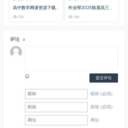
高中数学网课资源下载
作业帮2025陈晨高三语
猿辅导23年问闫伟高三
文一轮复习暑假班+秋季
132
138
数学秋季班
班
评论
0
提交评论
昵称 (必填)
邮箱 (必填)
网址