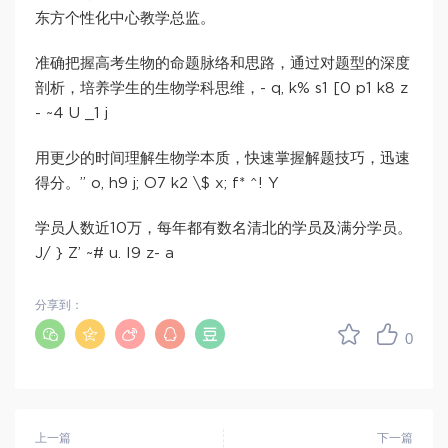
东方个性化中心教学总监。
准确把握高考生物的命题脉络和思路，通过对题型的深度
剖析，培养学生的生物学科思维，- q, k% s1 [0 p1 k8 z
- ~4 U _1 j
用更少的时间理解生物学本质，快速掌握解题技巧，迅速
得分。” o, h9 j; O7 k2 \$ x; f* ^! Y
学员人数近10万，每年都有数名清北的学员及满分学员。
J/ } Z’ ~# u. I9 z- a
分享到：
0
上一篇
下一篇