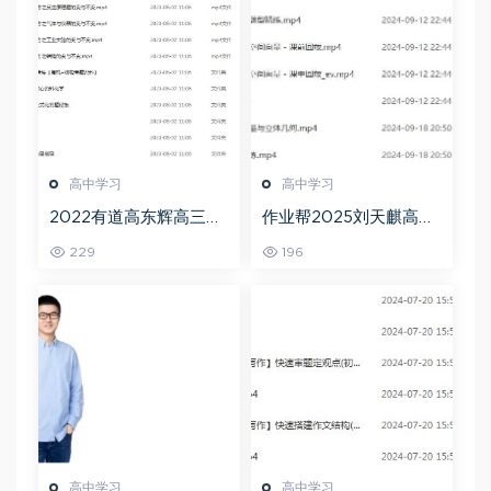
高中学习
高中学习
2022有道高东辉高三化
作业帮2025刘天麒高二
学全年班高考总复习视
数学a+上学期秋季班
229
196
频教程+讲义+点睛班
高中学习
高中学习