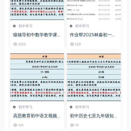
初中学习
初中学习
猿辅导初中数学教学课
作业帮2025林淼初一英
程中考数学教学视频,18.
语培训班秋下A+班
200
126
35G百度网盘资源打包下
载
初中学习
初中学习
高思教育初中语文视频
初中历史七至九年级知
教程+讲义-初一到初三
识点总结及中考总复习
101
111
全部课程
衡水内部资料人教版，