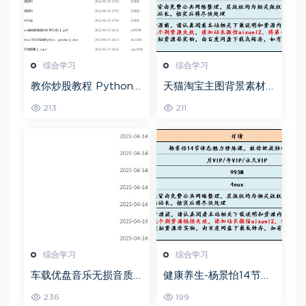
综合学习
综合学习
教你炒股教程 Python
天猫淘宝主图背景素材
股票量化投资课程百度
全套,5.26G百度网盘资
213
211
网盘资源打包下载
源打包下载
综合学习
综合学习
车载优盘音乐无损音质
健康养生-杨景怡14节体
歌曲摇滚歌曲全集百度
态魅力修炼课，教你展
236
199
网盘打包下载
现东方美,百度网盘资源