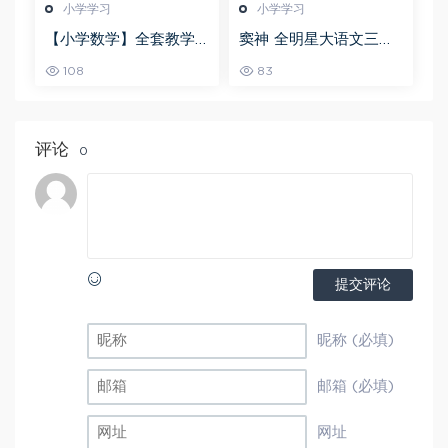
小学学习
小学学习
【小学数学】全套教学
窦神 全明星大语文三年
课程巨人小学数学1-6年
级视频教程+讲义
108
83
级全套视频课程,120G百
度网盘资源打包下载
评论
0
提交评论
昵称 (必填)
邮箱 (必填)
网址