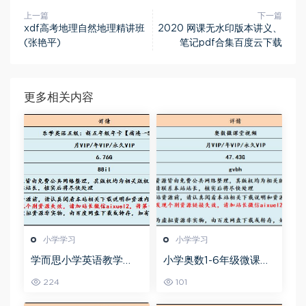
上一篇
下一篇
xdf高考地理自然地理精讲班
2020 网课无水印版本讲义、
(张艳平)
笔记pdf合集百度云下载
更多相关内容
小学学习
小学学习
学而思小学英语教学
小学奥数1-6年级微课堂
【褚连一50讲】乐学英
教学视频+讲义
224
101
语五级教程，6.76G课程
百度网盘资源打包下载