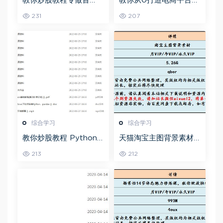
教你炒股教程专做首
教你从0打造电商平台前
板，可复制的盈利模式
端开发教程，百度网盘
231
207
资源打包下载
综合学习
综合学习
教你炒股教程 Python
天猫淘宝主图背景素材
股票量化投资课程百度
全套,5.26G百度网盘资
213
212
网盘资源打包下载
源打包下载