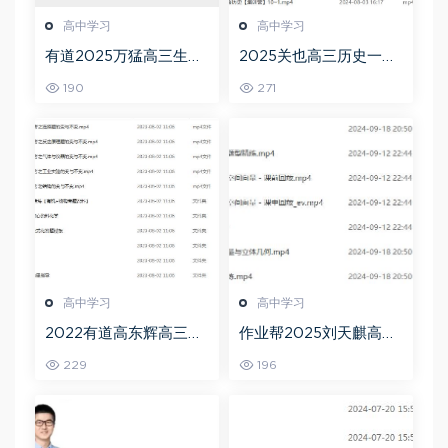
高中学习
高中学习
有道2025万猛高三生物
2025关也高三历史一轮
二三轮复习春季班网课
复习暑假班+秋季班视频
190
271
教程
教程
高中学习
高中学习
2022有道高东辉高三化
作业帮2025刘天麒高二
学全年班高考总复习视
数学a+上学期秋季班
229
196
频教程+讲义+点睛班