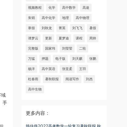
视频教程
化学
高中数学
高途
朱韬
高中化学
地理
高中物理
寒假
刘秋龙
菁英
刘飞飞
暑假
谭梦云
更新
夏梦迪
课程
周帅
完整版
国家玮
刘莹莹
二轮
万猛
押题
电子版
刘天麒
张鹏
杨洋
高中英语
张亚柔
王羽
杜春雨
暑秋联报
阅读写作
刘杰
高中生物
字域
、手
更多内容：
韩佳伟2022高考数学一轮复习暑秋联报 秋
职