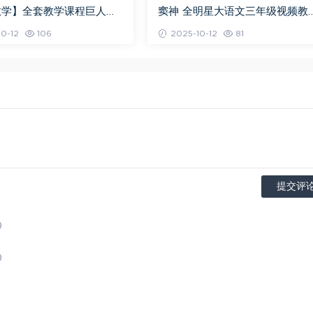
数学】全套教学课程巨人小
窦神 全明星大语文三年级视频教
-6年级全套视频课程,120G
+讲义
0-12
106
2025-10-12
81
盘资源打包下载
提交评
)
)