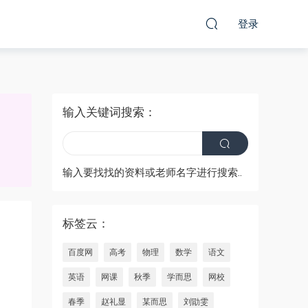
登录
输入关键词搜索：
输入要找找的资料或老师名字进行搜索..
标签云：
百度网
高考
物理
数学
语文
英语
网课
秋季
学而思
网校
春季
赵礼显
某而思
刘勖雯