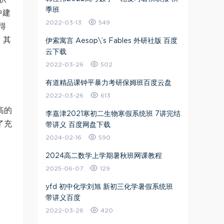
季班
中建
2022-03-13
549
得
。其
伊索寓言 Aesop\’s Fables 外研社版 百度
云下载
2022-03-26
502
有道精品课钟平暴力考研保姆班百度云盘
2022-03-26
613
高的
李嘉津2021寒初二生物寒假系统班 7讲完结
了充
带讲义 百度网盘下载
2024-02-16
590
2024高二数学上学期暑秋班网课教程
2025-06-07
129
yfd 初中化学刘旭 新初三化学暑假系统班
带讲义百度
2022-03-26
420