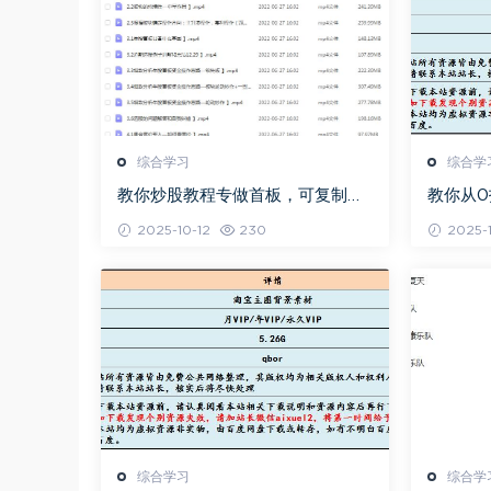
综合学习
综合学
教你炒股教程专做首板，可复制的
教你从
盈利模式
程，百
2025-10-12
230
2025-1
综合学习
综合学