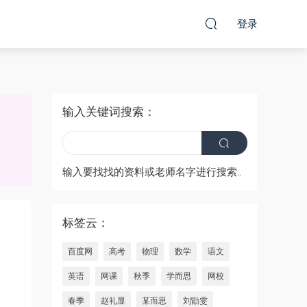
登录
输入关键词搜索：
输入要找找的资料或老师名字进行搜索..
标签云：
百度网
高考
物理
数学
语文
英语
网课
秋季
学而思
网校
春季
赵礼显
某而思
刘勖雯