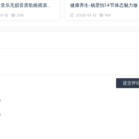
盘音乐无损音质歌曲摇滚歌
健康养生-杨景怡14节体态魅力修
百度网盘打包下载
课，教你展现东方美,百度网盘资
0-12
236
2025-10-12
199
打包下载
提交评
)
)