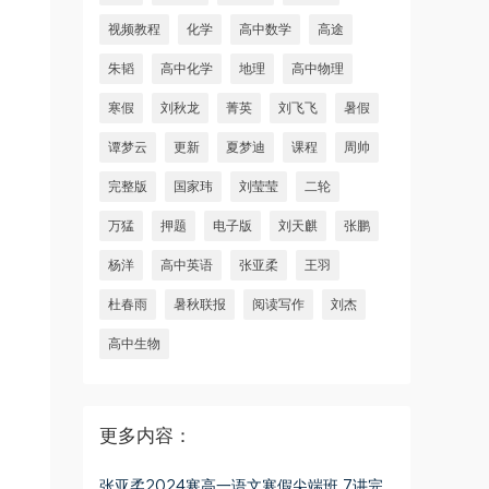
视频教程
化学
高中数学
高途
朱韬
高中化学
地理
高中物理
寒假
刘秋龙
菁英
刘飞飞
暑假
谭梦云
更新
夏梦迪
课程
周帅
完整版
国家玮
刘莹莹
二轮
万猛
押题
电子版
刘天麒
张鹏
杨洋
高中英语
张亚柔
王羽
杜春雨
暑秋联报
阅读写作
刘杰
高中生物
更多内容：
张亚柔2024寒高一语文寒假尖端班 7讲完