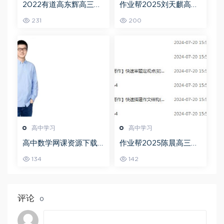
2022有道高东辉高三化
作业帮2025刘天麒高二
学全年班高考总复习视
数学a+上学期秋季班
231
200
频教程+讲义+点睛班
高中学习
高中学习
高中数学网课资源下载
作业帮2025陈晨高三语
猿辅导23年问闫伟高三
文一轮复习暑假班+秋季
134
142
数学秋季班
班
评论
0