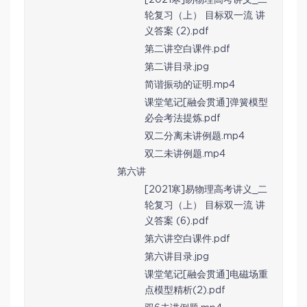
轮复习（上） 目标双一流 讲
义答案 (2).pdf
第二讲空白课件.pdf
第二讲目录.jpg
简谐振动的证明.mp4
课堂笔记[融会贯通]弹簧模型
必会考法提炼.pdf
双二分离未讲例题.mp4
双二未讲例题.mp4
第六讲
[2021寒]易物理高考讲义_二
轮复习（上） 目标双一流 讲
义答案 (6).pdf
第六讲空白课件.pdf
第六讲目录.jpg
课堂笔记[融会贯通]电磁场重
点模型精析(2).pdf