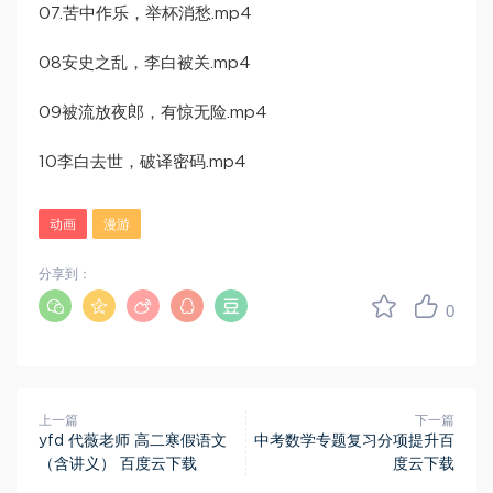
07.苦中作乐，举杯消愁.mp4
08安史之乱，李白被关.mp4
09被流放夜郎，有惊无险.mp4
10李白去世，破译密码.mp4
动画
漫游
分享到：
0
上一篇
下一篇
yfd 代薇老师 高二寒假语文
中考数学专题复习分项提升百
（含讲义） 百度云下载
度云下载