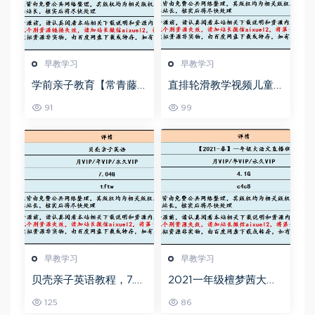
早教学习
早教学习
学前亲子教育【常青藤
直排轮滑教学视频儿童
爸爸】全套课程，50.81
成人零基础教学课程花
91
99
G百度网盘资源打包下
式技巧速成教学视频，
载，语文英语，数学，
百度网盘资源打包下载
国学，象棋，围棋，运
动等课程
早教学习
早教学习
贝壳亲子英语教程，7.0
2021一年级檀梦茜大语
4G百度网盘资源打包下
文直播班,4.1G课程百度
125
86
载,亲子英语启蒙教育教
网盘打包下载,学前教育/