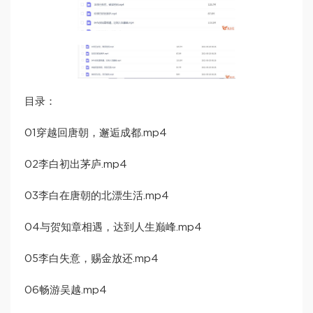
目录：
01穿越回唐朝，邂逅成都.mp4
02李白初出茅庐.mp4
03李白在唐朝的北漂生活.mp4
04与贺知章相遇，达到人生巅峰.mp4
05李白失意，赐金放还.mp4
06畅游吴越.mp4