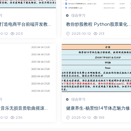
习
综合学习
0打造电商平台前端开发教
教你炒股教程 Python股票量化
度网盘资源打包下载
资课程百度网盘资源打包下载
0-12
203
2025-10-12
213
习
综合学习
盘音乐无损音质歌曲摇滚歌
健康养生-杨景怡14节体态魅力修
百度网盘打包下载
课，教你展现东方美,百度网盘资
0-12
236
2025-10-12
199
打包下载