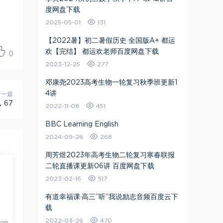
度网盘下载
2025-05-01
131
【2022暑】初二暑假历史 全国版A+ 都运
欢【完结】 都运欢老师百度网盘下载
0
2023-12-25
277
邓康尧2023高考生物一轮复习秋季班更新1
4讲
下一篇
67
2022-11-08
451
BBC Learning English
2024-09-26
268
周芳煜2023年高考生物二轮复习寒春联报
二轮直播课更新06讲 百度网盘下载
2023-02-16
517
有道幸福课·高三”听”我说励志音频百度云下
载
2022-03-26
470