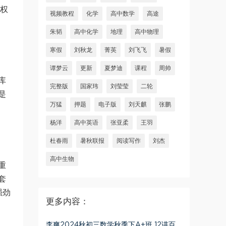
业权
视频教程
化学
高中数学
高途
朱韬
高中化学
地理
高中物理
寒假
刘秋龙
菁英
刘飞飞
暑假
谭梦云
更新
夏梦迪
课程
周帅
库
完整版
国家玮
刘莹莹
二轮
是
万猛
押题
电子版
刘天麒
张鹏
杨洋
高中英语
张亚柔
王羽
杜春雨
暑秋联报
阅读写作
刘杰
高中生物
重
套
强劲
更多内容：
李爽2024秋初三数学秋季下A+班 12讲百