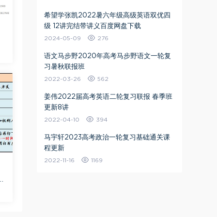
希望学张凯2022暑六年级高级英语双优四
级 12讲完结带讲义百度网盘下载
2024-05-09
276
投
语文马步野2020年高考马步野语文一轮复
习暑秋联报班
2022-03-26
562
姜伟2022届高考英语二轮复习联报 春季班
更新8讲
2022-04-10
394
马宇轩2023高考政治一轮复习基础通关课
程更新
2022-11-16
1169
炼
源