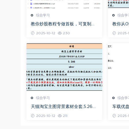
综合学习
综合学
教你炒股教程专做首板，可复制的
教你从
盈利模式
程，百
2025-10-12
230
2025-1
综合学习
综合学
天猫淘宝主图背景素材全套,5.26G
车载优
百度网盘资源打包下载
曲全集
2025-10-12
211
2025-1