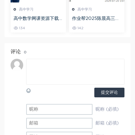
高中学习
高中学习
高中数学网课资源下载
作业帮2025陈晨高三语
猿辅导23年问闫伟高三
文一轮复习暑假班+秋季
134
142
数学秋季班
班
评论
0
提交评论
昵称 (必填)
邮箱 (必填)