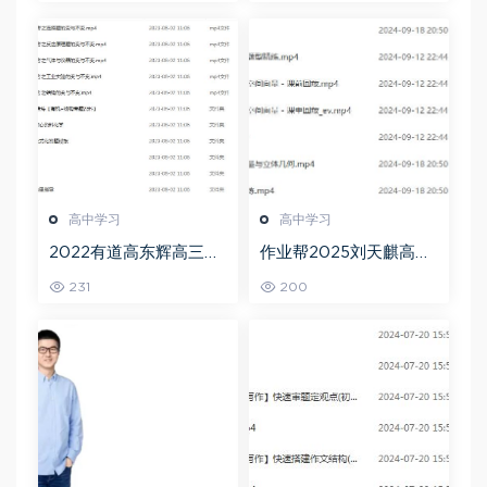
高中学习
高中学习
2022有道高东辉高三化
作业帮2025刘天麒高二
学全年班高考总复习视
数学a+上学期秋季班
231
200
频教程+讲义+点睛班