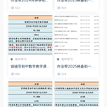
作业帮2024何铮铮初三
作业帮2025林淼初一英
语文a+寒假班（春上）
语培训班秋上A+班
122
169
初中学习
初中学习
猿辅导初中数学教学课
作业帮2025林淼初一英
程中考数学教学视频,18.
语培训班秋下A+班
196
124
35G百度网盘资源打包下
载