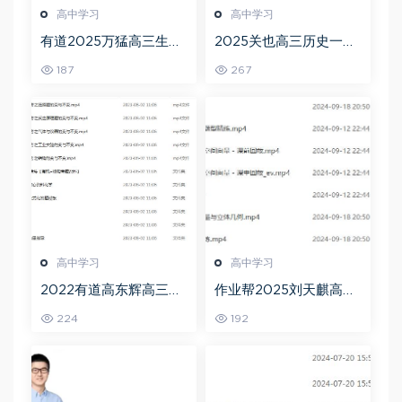
高中学习
高中学习
有道2025万猛高三生物
2025关也高三历史一轮
二三轮复习春季班网课
复习暑假班+秋季班视频
187
267
教程
教程
高中学习
高中学习
2022有道高东辉高三化
作业帮2025刘天麒高二
学全年班高考总复习视
数学a+上学期秋季班
224
192
频教程+讲义+点睛班