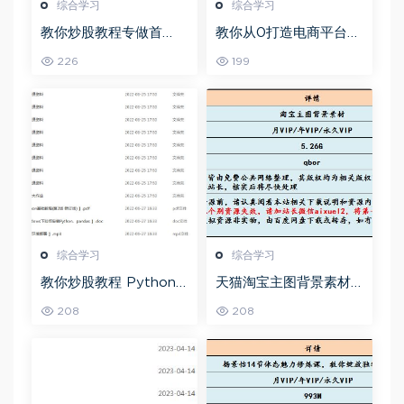
综合学习
综合学习
教你炒股教程专做首
教你从0打造电商平台前
板，可复制的盈利模式
端开发教程，百度网盘
226
199
资源打包下载
综合学习
综合学习
教你炒股教程 Python
天猫淘宝主图背景素材
股票量化投资课程百度
全套,5.26G百度网盘资
208
208
网盘资源打包下载
源打包下载