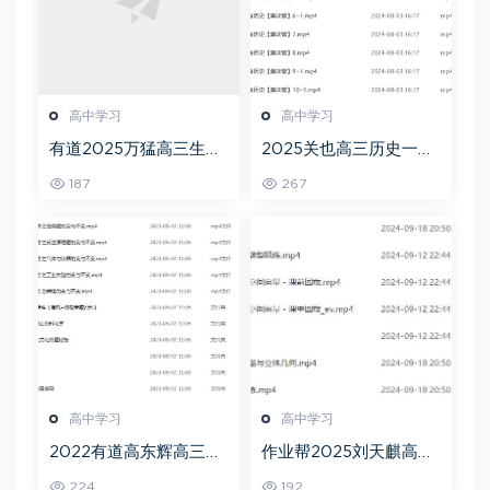
高中学习
高中学习
有道2025万猛高三生物
2025关也高三历史一轮
二三轮复习春季班网课
复习暑假班+秋季班视频
187
267
教程
教程
高中学习
高中学习
2022有道高东辉高三化
作业帮2025刘天麒高二
学全年班高考总复习视
数学a+上学期秋季班
224
192