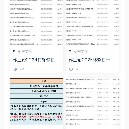
初中学习
初中学习
作业帮2024何铮铮初三
作业帮2025林淼初一英
语文a+寒假班（春上）
语培训班秋上A+班
122
170