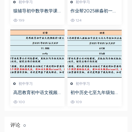
初中学习
初中学习
猿辅导初中数学教学课
作业帮2025林淼初一英
程中考数学教学视频,18.
语培训班秋下A+班
199
124
35G百度网盘资源打包下
载
初中学习
初中学习
高思教育初中语文视频
初中历史七至九年级知
教程+讲义-初一到初三
识点总结及中考总复习
100
109
全部课程
衡水内部资料人教版，
百度网盘资源打包下载
评论
0