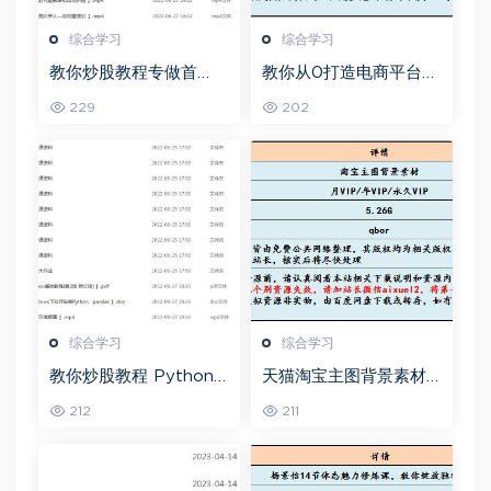
综合学习
综合学习
教你炒股教程专做首
教你从0打造电商平台前
板，可复制的盈利模式
端开发教程，百度网盘
229
202
资源打包下载
综合学习
综合学习
教你炒股教程 Python
天猫淘宝主图背景素材
股票量化投资课程百度
全套,5.26G百度网盘资
212
211
网盘资源打包下载
源打包下载