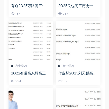
有道2025万猛高三生物
2025关也高三历史一轮
二三轮复习春季班网课
复习暑假班+秋季班视频
187
267
教程
教程
高中学习
高中学习
2022有道高东辉高三化
作业帮2025刘天麒高二
学全年班高考总复习视
数学a+上学期秋季班
224
192
频教程+讲义+点睛班