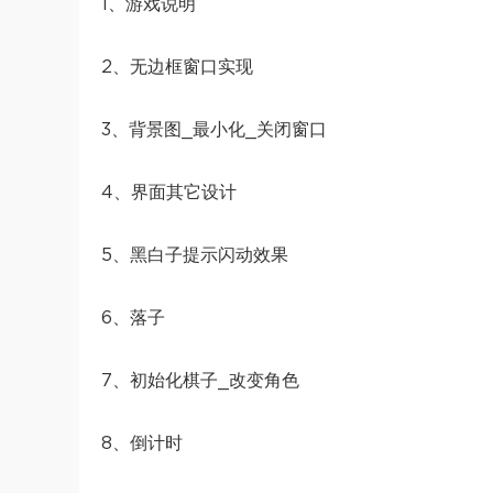
1、游戏说明
2、无边框窗口实现
3、背景图_最小化_关闭窗口
4、界面其它设计
5、黑白子提示闪动效果
6、落子
7、初始化棋子_改变角色
8、倒计时