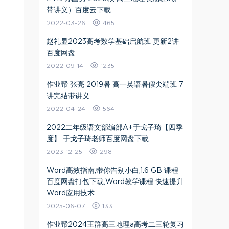
带讲义）百度云下载
2022-03-26
465
赵礼显2023高考数学基础启航班 更新2讲
百度网盘
2022-09-14
1235
作业帮 张亮 2019暑 高一英语暑假尖端班 7
讲完结带讲义
2022-04-24
564
2022二年级语文部编部A+于戈子琦【四季
度】 于戈子琦老师百度网盘下载
2023-12-25
298
Word高效指南,带你告别小白,1.6 GB 课程
百度网盘打包下载,Word教学课程,快速提升
Word应用技术
2025-06-07
133
作业帮2024王群高三地理a高考二三轮复习