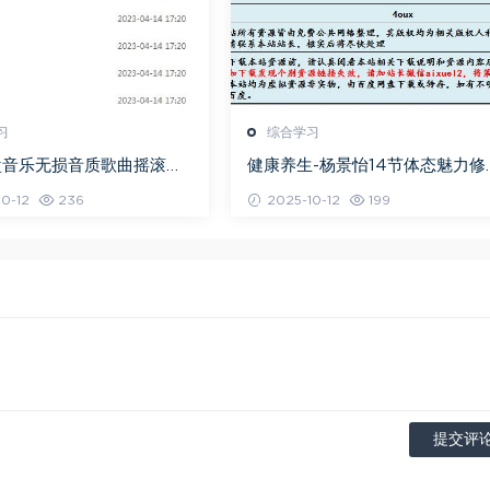
习
综合学习
盘音乐无损音质歌曲摇滚歌
健康养生-杨景怡14节体态魅力修
百度网盘打包下载
课，教你展现东方美,百度网盘资
0-12
236
2025-10-12
199
打包下载
提交评