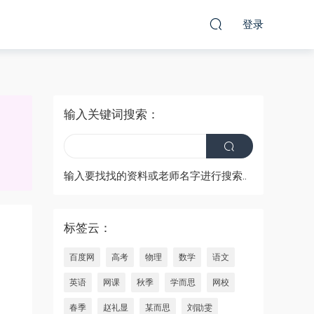
登录
输入关键词搜索：
输入要找找的资料或老师名字进行搜索..
标签云：
百度网
高考
物理
数学
语文
英语
网课
秋季
学而思
网校
春季
赵礼显
某而思
刘勖雯