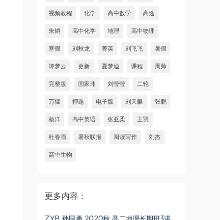
视频教程
化学
高中数学
高途
朱韬
高中化学
地理
高中物理
寒假
刘秋龙
菁英
刘飞飞
暑假
谭梦云
更新
夏梦迪
课程
周帅
完整版
国家玮
刘莹莹
二轮
万猛
押题
电子版
刘天麒
张鹏
杨洋
高中英语
张亚柔
王羽
杜春雨
暑秋联报
阅读写作
刘杰
高中生物
更多内容：
ZYB 孙国勇 2020秋 高二地理长期班3讲