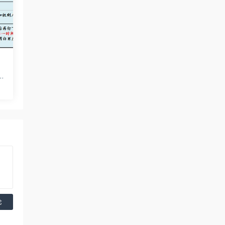
炼
源
论