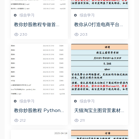
综合学习
综合学习
教你炒股教程专做首
教你从0打造电商平台前
板，可复制的盈利模式
端开发教程，百度网盘
230
203
资源打包下载
综合学习
综合学习
教你炒股教程 Python
天猫淘宝主图背景素材
股票量化投资课程百度
全套,5.26G百度网盘资
212
211
网盘资源打包下载
源打包下载