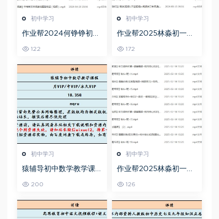
初中学习
初中学习
作业帮2024何铮铮初三
作业帮2025林淼初一英
语文a+寒假班（春上）
语培训班秋上A+班
122
172
初中学习
初中学习
猿辅导初中数学教学课
作业帮2025林淼初一英
程中考数学教学视频,18.
语培训班秋下A+班
200
126
35G百度网盘资源打包下
载