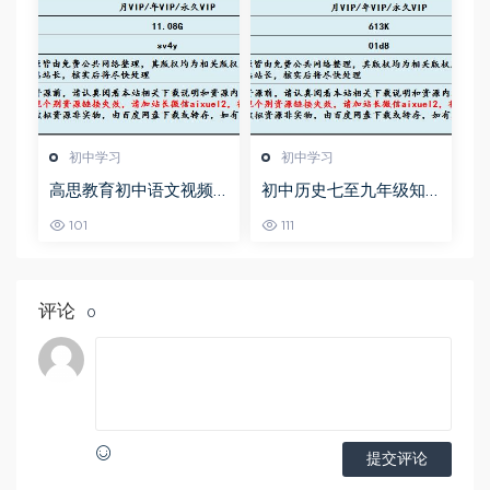
初中学习
初中学习
高思教育初中语文视频
初中历史七至九年级知
教程+讲义-初一到初三
识点总结及中考总复习
101
111
全部课程
衡水内部资料人教版，
百度网盘资源打包下载
评论
0
提交评论