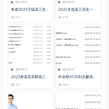
高中学习
高中学习
有道2025万猛高三生物
2025关也高三历史一轮
二三轮复习春季班网课
复习暑假班+秋季班视频
193
278
教程
教程
高中学习
高中学习
2022有道高东辉高三化
作业帮2025刘天麒高二
学全年班高考总复习视
数学a+上学期秋季班
231
200
频教程+讲义+点睛班